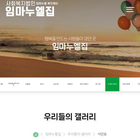
행복을 만드는 사람들이 모인 곳
임마누엘집
시설 설립 목적과 비
인사말
시설현황
조직도
프로그램
이용안내
후원/자원봉사
공지사항
우리들의 갤러리
인권지킴이단
직
전
우리들의 갤러리
임마누엘집
우리들의 갤러리
식단표