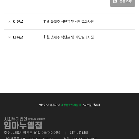
목록으로
이전글
11월 둘째주 식단표 및 식단결과사진
다음글
11월 넷째주 식단표 및 식단결과사진
입소안내
후원안내
개인정보처리방침
오시는길
관리자
주소 : 서울시 양산로 10길 26(거여2동)
대표 : 김태희
사업자등록번호 : 215-82-72704
전화 : 02-407-0067