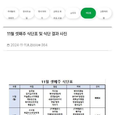
우리들의
감사의 손
행사 이야
교육 & 회
고충처리
소식지
식단표
이야기
길
기
의 & 시설
함
11월 셋째주 식단표 및 식단 결과 사진
관리자
2024-11-11
364