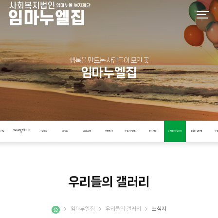
행복을 만드는 사람들이 모인 곳
임마누엘집
시설 설립 목적과 비
인사말
시설현황
조직도
프로그램
이용안내
후원/자원봉사
공지사항
우리들의 갤러리
인권지킴이단
직
전
우리들의 갤러리
임마누엘집
우리들의 갤러리
소식지