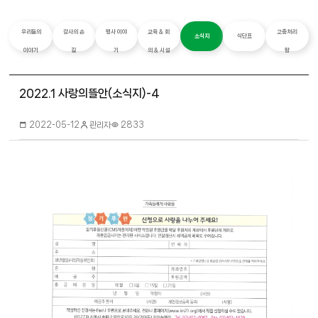
우리들의
감사의 손
행사 이야
교육 & 회
고충처리
소식지
식단표
이야기
길
기
의 & 시설
함
2022.1 사랑의뜰안(소식지)-4
관리자
2022-05-12
2833