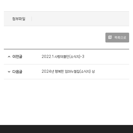
첨부파일
목록으로
이전글
2022.1 사랑의뜰안(소식지)-3
다음글
2024년 행복한 임마누엘집(소식지) 상