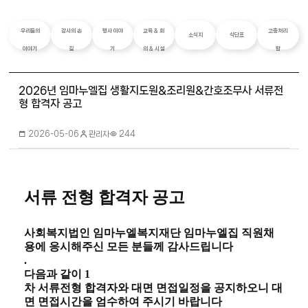
우리들의
감사의 손
행사 이야
교육 & 회
고충처리
소식지
식단표
이야기
길
기
의 & 시설
함
2026년 임마누엘집 생활지도원&조리원&간호조무사 서류전
형 합격자 공고
관리자
2026-05-06
244
서류 전형 합격자 공고
사회복지법인 임마누엘복지재단 임마누엘집 직원채
용에 응시해주신 모든 분들께 감사드립니다
.
다음과 같이
1
차 서류전형 합격자와 대면 면접일정을 공지하오니 대
면 면접시간을 엄수하여 주시기 바랍니다