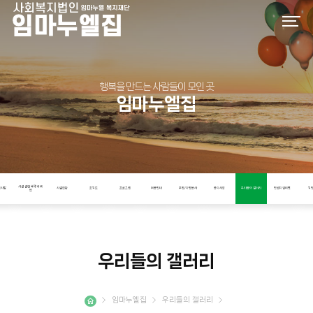
행복을 만드는 사람들이 모인 곳
임마누엘집
시설 설립 목적과 비
인사말
시설현황
조직도
프로그램
이용안내
후원/자원봉사
공지사항
우리들의 갤러리
인권지킴이단
직
전
우리들의 갤러리
임마누엘집
우리들의 갤러리