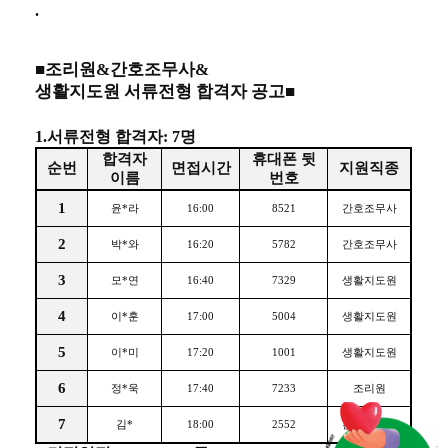
.
■
조리원
&
간호조무사
&
생활지도원 서류전형 합격자 공고
■
1.
서류전형 합격자
: 7
명
합격자
휴대폰 뒷
순번
면접시간
지원직종
이름
번호
1
윤
*
라
16:00
8521
간호조무사
2
박
*
와
16:20
5782
간호조무사
3
모
*
연
16:40
7329
생활지도원
4
이
*
훈
17:00
5004
생활지도원
5
이
*
미
17:20
1001
생활지도원
6
정
*
욱
17:40
7233
조리원
7
김
*
18:00
2552
간호조무사