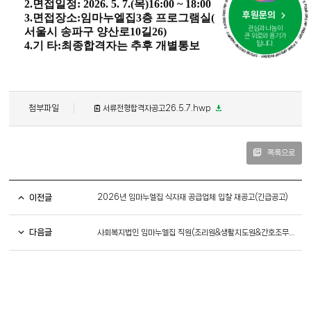
· SPONSORSHIP INQUIRY · SPONSORSHIP INQUIRY · SPONSORSHIP INQUIRY · SPONSORSHIP
2.
면접일정
: 2026. 5. 7.(
목
)16:00 ~ 18:00
후원문의
3.
면접장소
:
임마누엘집
3
층 프로그램실
(
관심과 나눔이
서울시 송파구 양산로
10
길
26)
큰 위로와 용기가
4.
기 타
:
최종합격자는 추후 개별통보
됩니다.
첨부파일
서류전형합격자공고26.5.7.hwp
목록으로
이전글
2026년 임마누엘집 식자재 공급업체 입찰 재공고(긴급공고)
다음글
사회복지법인 임마누엘집 직원(조리원&생활지도원&간호조무사) 합격자 공고