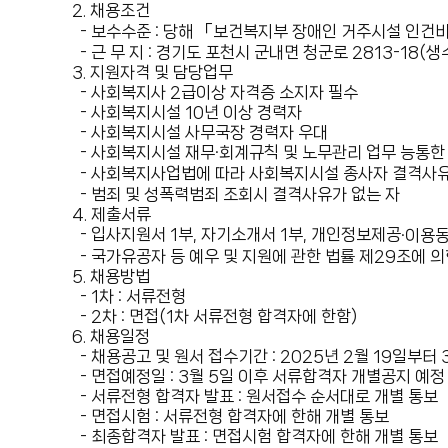
2. 채용조건
- 보수수준 : 당해
「보건복지부 장애인 거주시설 인건
- 근 무 지 : 경기도 포천시 군내면 청군로 2813-18(
3. 지원자격 및 담당업무
- 사회복지사 2급이상 자격증 소지자 필수
- 사회복지시설 10년 이상 경력자
- 사회복지시설 사무국장 경력자 우대
- 사회복지시설 재무
·회계규칙 및 노무관리 업무 능통한
- 사회복지사업법에 따라 사회복지시설 종사자 결격사유에
- 범죄 및 성폭력범죄 조회시 결격사유가 없는 자
4. 제출서류
- 입사지원서 1부, 자기소개서 1부, 개인정보제공
·이용동
- 국가유공자 등 예우 및 지원에 관한 법률 제29조에
5. 채용방법
- 1차 : 서류전형
- 2차 : 면접(1차 서류전형 합격자에 한함)
6. 채용일정
- 채용공고 및 원서 접수기간 : 2025년 2월 19일부터
- 면접예정일 : 3월 5일 이후 서류합격자 개별공지 예정
- 서류전형 합격자 발표 : 원서접수 순서대로 개별 통보
- 면접시험 : 서류전형 합격자에 한해 개별 통보
- 최종합격자 발표 : 면접시험 합격자에 한해 개별 통보